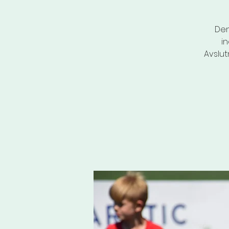
Den
i
Avslut