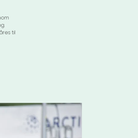
nnom
g.
res til