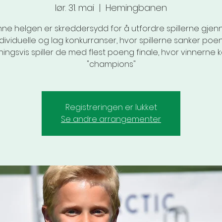
lør. 31. mai
  |  
Hemingbanen
ne helgen er skreddersydd for å utfordre spillerne gje
ndividuelle og lag konkurranser, hvor spillerne sanker poen
ningsvis spiller de med flest poeng finale, hvor vinnerne kå
"champions"
Registreringen er lukket
Se andre arrangementer