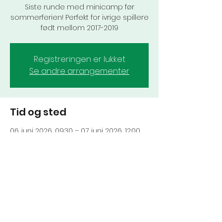
Siste runde med minicamp før
sommerferien! Perfekt for ivrige spillere
født mellom 2017-2019
Registreringen er lukket
Se andre arrangementer
Tid og sted
06. juni 2026, 09:30 – 07. juni 2026, 12:00
Hemingbanen, Gulleråsveien 5, 0779
Oslo, Norge
Del dette arrangementet