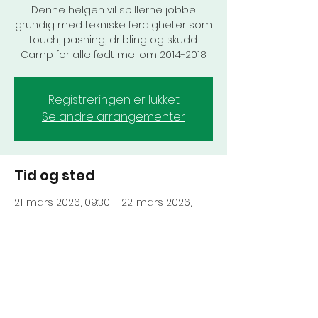
Denne helgen vil spillerne jobbe
grundig med tekniske ferdigheter som
touch, pasning, dribling og skudd.
Camp for alle født mellom 2014-2018
Registreringen er lukket
Se andre arrangementer
Tid og sted
21. mars 2026, 09:30 – 22. mars 2026,
13:30
Hemingbanen, Gulleråsveien 5, 0779
Oslo, Norge