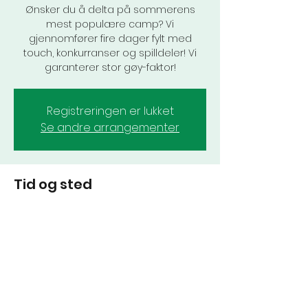
Ønsker du å delta på sommerens
mest populære camp? Vi
gjennomfører fire dager fylt med
touch, konkurranser og spilldeler! Vi
garanterer stor gøy-faktor!
Registreringen er lukket
Se andre arrangementer
Tid og sted
23. juni 2025, 09:30 – 26. juni 2025, 14:30
Hemingbanen, Hemingbanen,
Gulleråsveien 5, 0779 Oslo, Norge