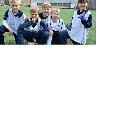
Econpartner august
15-18 august 2022
Har du lyst til å utvikle deg som fotballspiller i
sommer?
Da ønsker Heming Fotball deg velkommen til
EconPartner utviklingscamp mandag
mandag 15 - torsdag 18 august